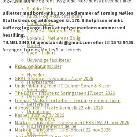
ægte, smittende og rent livsglæde. Mere dansk bliver det ikke.
Lokaler
Staldcaféen
Billetter med bord-nr kr. 190. Medlemmer af Tørning Mølles
Kultur- og Aktivitetsladen
Støttekreds og ældresagen kr. 170. Billetprisen er inkl.
Lionslokalet
kaffe og lagkage. Husk at oplyse medlemsnummer ved
Lokale 4 i Møllerens Bolig
bestilling.
Lokale 3 i Møllerens Bolig
TILMELDING til ajenslaurids@gmail.com eller tlf 25 75 94 55.
Møllen
Arrangør: Tørning Mølles Støttekreds
Søen – fiskeri
Udvendige faciliteter
Priser og åbningstider
Tørning Mølle
Nyheder
GRATIS Koncert ved søen 27. aug 2026
Hjertestarter
Underholdning med HC Eichner Søren & Kisser
Vojensvin
The Boss – Tribute to Springsteen 17. sept. 2026
Personale
Lennart Madsen fortæller – Tørning gennem tiden
Bestyrelse
Almost Irish – Irsk folkemusik 22. okt 2026
Donationer
Kasper Buch 5. nov 2026
Tørning Borg
Mark og Christoffer – Julekoncert EKSTRA 21. nov. 2026
Mølleri gennem tiderne
Mark og Christoffer – Julekoncert 22. nov 2026
Efter 1970