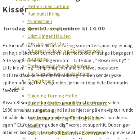
Møllen med turbine
Kisser
Radioudstilling
Mindestuen
Torsdag den 10. september kl 14.00
Sjældne træer i parken
Udstillinger i Møllen
Historisk udstilling
Hc Eichner har over 40 års erfaring som entertainer og er idag
Billeder i Kultur- og Aktivitetsladen
en højt elsket solist med en stjernerække af sange i bagagen!
Hærvejen
Alle synger med på slagere som " Lille due", " Rosernes by", "
Christiansdal Vandkraftanlæg
Lille klovn" og " Ship ohøj", der alle er blevet populære
Tingstedet med mindestenen
hitlisteklassikere kendt fra radio og TV. Den sønderjyske
Pionérbroen
spillemand og flot syngende stjerne er i dag hele Danmarks
Guid
favorit.
Guidning Tørning Mølle
Kisser & Søren er Danmarks populæreste duo, der siden
Guidning Christiansdal Vandkraftværk
1980'erne har sunget sig ind i alles hjerter på en evig tur rundt
Afterguidning
til både de største og mindre spillesteder. Senest har deres
Naturstier omkring Tørning Mølle
egen " Et foto af mig uden dig" været et superhit. Duoen gør
Guider
altid en koncert til en utrolig stærk og forrygende oplevelse af
Guid-selv ture i Haderslev Kommune