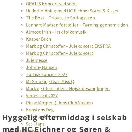
GRATIS Koncert ved søen
Underholdning med HC Eichner Søren & Kisser
The Boss – Tribute to Springsteen
Lennart Madsen fortæller – Tørning gennem tiden
Almost Irish – Irsk folkemusik
Kasper Buch
Mark og Christoffer – Julekoncert EKSTRA
Mark og Christoffer – Julekoncert
Julemesse
Johnny Hansen
Tørfisk koncert 2027
Mr Smoking feat: Miss Q
Mark og Christoffer – Højskolesangbogen
Vinfestival 2027
Pinse Morgen (Lions Club Vojens)
Kunstens Dag
Hyggelig eftermiddag i selskab
The Tambourines
Sct. Hans
med HC Eichner og Søren &
Udstillinger