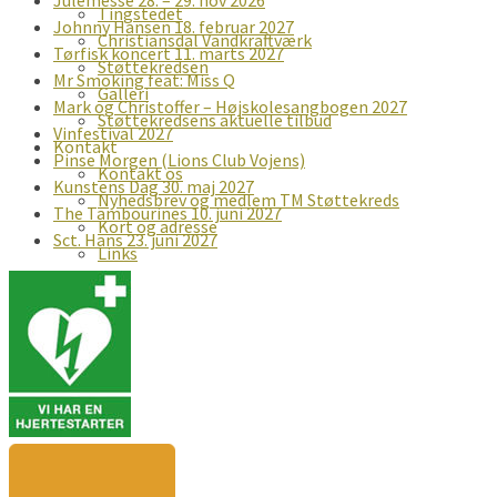
Julemesse 28. – 29. nov 2026
Tingstedet
Johnny Hansen 18. februar 2027
Christiansdal Vandkraftværk
Tørfisk koncert 11. marts 2027
Støttekredsen
Mr Smoking feat: Miss Q
Galleri
Mark og Christoffer – Højskolesangbogen 2027
Støttekredsens aktuelle tilbud
Vinfestival 2027
Kontakt
Pinse Morgen (Lions Club Vojens)
Kontakt os
Kunstens Dag 30. maj 2027
Nyhedsbrev og medlem TM Støttekreds
The Tambourines 10. juni 2027
Kort og adresse
Sct. Hans 23. juni 2027
Links