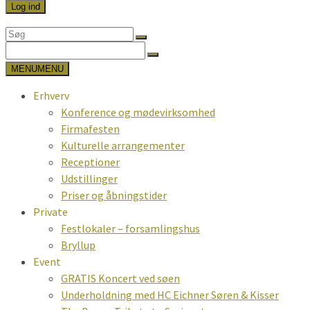
Search
for:
Search
for:
MENU
MENU
Erhverv
Konference og mødevirksomhed
Firmafesten
Kulturelle arrangementer
Receptioner
Udstillinger
Priser og åbningstider
Private
Festlokaler – forsamlingshus
Bryllup
Event
GRATIS Koncert ved søen
Underholdning med HC Eichner Søren & Kisser