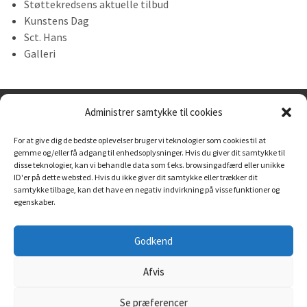
Støttekredsens aktuelle tilbud
Kunstens Dag
Sct. Hans
Galleri
Administrer samtykke til cookies
For at give dig de bedste oplevelser bruger vi teknologier som cookies til at
gemme og/eller få adgang til enhedsoplysninger. Hvis du giver dit samtykke til
disse teknologier, kan vi behandle data som f.eks. browsingadfærd eller unikke
ID'er på dette websted. Hvis du ikke giver dit samtykke eller trækker dit
samtykke tilbage, kan det have en negativ indvirkning på visse funktioner og
egenskaber.
Tørning Mølle
Godkend
Tørningvej 6 6500 Vojens
74 50 74 50
Afvis
post@toerning-moelle.dk
Se præferencer