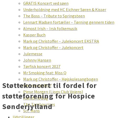
GRATIS Koncert ved søen
Underholdning med HC Eichner Søren & Kisser
The Boss – Tribute to Springsteen
Lennart Madsen fortæller – Tørning gennem tiden
Almost Irish – Irsk folkemusik
Kasper Buch
Mark og Christoffer – Julekoncert EKSTRA
Mark og Christoffer – Julekoncert
Julemesse
Johnny Hansen
Tørfisk koncert 2027
Mr Smoking feat: Miss Q
Mark og Christoffer – Højskolesangbogen
Støttekoncert til fordel for
Vinfestival 2027
Pinse Morgen (Lions Club Vojens)
støtteforening for Hospice
Kunstens Dag
The Tambourines
Sønderjylland
Sct. Hans
Udstillinger