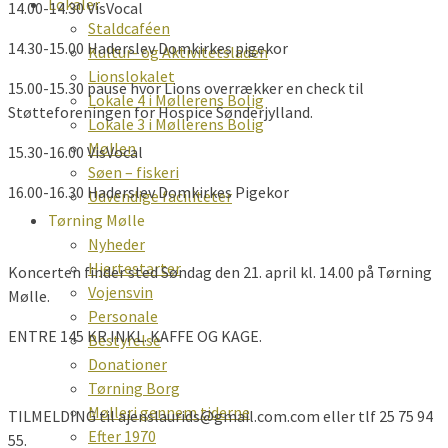
Lokaler
14.00-14.30 VisVocal
Staldcaféen
14.30-15.00 Haderslev Domkirkes pigekor
Kultur- og Aktivitetsladen
Lionslokalet
15.00-15.30 pause hvor Lions overrækker en check til
Lokale 4 i Møllerens Bolig
Støtteforeningen for Hospice Sønderjylland.
Lokale 3 i Møllerens Bolig
Møllen
15.30-16.00 VisVocal
Søen – fiskeri
16.00-16.30 Haderslev Domkirkes Pigekor
Udvendige faciliteter
Tørning Mølle
Nyheder
Hjertestarter
Koncerten finder sted Søndag den 21. april kl. 14.00 på Tørning
Vojensvin
Mølle.
Personale
ENTRE 145 KR INKL. KAFFE OG KAGE.
Bestyrelse
Donationer
Tørning Borg
Mølleri gennem tiderne
TILMELDING til ajenslaurids@gmail.com.com eller tlf 25 75 94
Efter 1970
55.