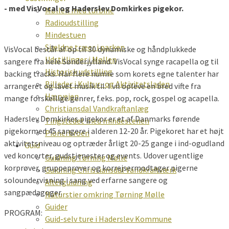
- med VisVocal og Haderslev Domkirkes pigekor.
Møllen med turbine
Radioudstilling
Mindestuen
Sjældne træer i parken
VisVocal består af op til 30 dynamiske og håndplukkede
Udstillinger i Møllen
sangere fra hele Sønderjylland. VisVocal synge racapella og til
Historisk udstilling
backing tracks. Har flere numre som korets egne talenter har
Billeder i Kultur- og Aktivitetsladen
arrangeret og lavet musik til. I vil opleve en bred vifte fra
Hærvejen
mange forskellige genrer, f.eks. pop, rock, gospel og acapella.
Christiansdal Vandkraftanlæg
Haderslev Domkirkes pigekor er et af Danmarks førende
Tingstedet med mindestenen
pigekormed 45 sangere i alderen 12-20 år. Pigekoret har et højt
Pionérbroen
aktivitetsniveau og optræder årligt 20-25 gange i ind-ogudland
Guid
ved koncerter, gudstjenester og events. Udover ugentlige
Guidning Tørning Mølle
korprøver, gruppeprøver og korrejsermodtager pigerne
Guidning Christiansdal Vandkraftværk
soloundervisning i sang ved erfarne sangere og
Afterguidning
sangpædagoger.
Naturstier omkring Tørning Mølle
Guider
PROGRAM:
Guid-selv ture i Haderslev Kommune