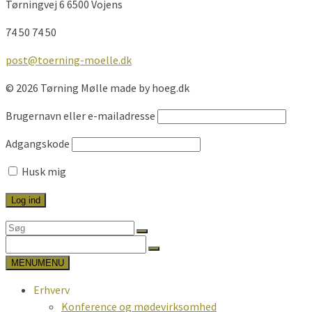
Tørningvej 6 6500 Vojens
74 50 74 50
post@toerning-moelle.dk
© 2026 Tørning Mølle made by hoeg.dk
Brugernavn eller e-mailadresse
Adgangskode
Husk mig
Search
for:
Search
for:
MENU
MENU
Erhverv
Konference og mødevirksomhed