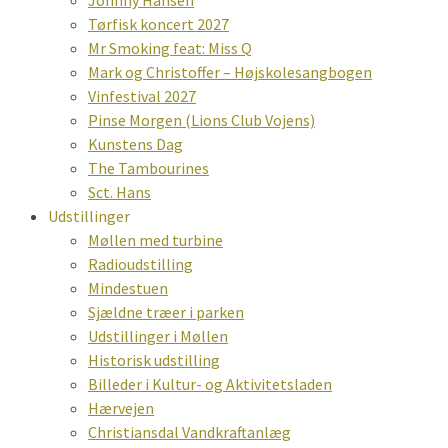
Johnny Hansen
Tørfisk koncert 2027
Mr Smoking feat: Miss Q
Mark og Christoffer – Højskolesangbogen
Vinfestival 2027
Pinse Morgen (Lions Club Vojens)
Kunstens Dag
The Tambourines
Sct. Hans
Udstillinger
Møllen med turbine
Radioudstilling
Mindestuen
Sjældne træer i parken
Udstillinger i Møllen
Historisk udstilling
Billeder i Kultur- og Aktivitetsladen
Hærvejen
Christiansdal Vandkraftanlæg