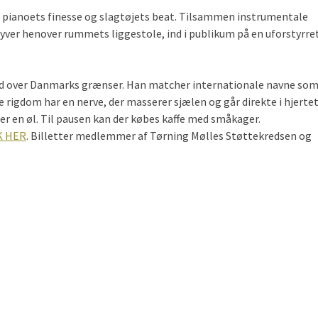
i, pianoets finesse og slagtøjets beat. Tilsammen instrumentale
lyver henover rummets liggestole, ind i publikum på en uforstyrre
t ud over Danmarks grænser. Han matcher internationale navne so
 rigdom har en nerve, der masserer sjælen og går direkte i hjertet
ler en øl. Til pausen kan der købes kaffe med småkager.
K HER
. Billetter medlemmer af Tørning Mølles Støttekredsen og