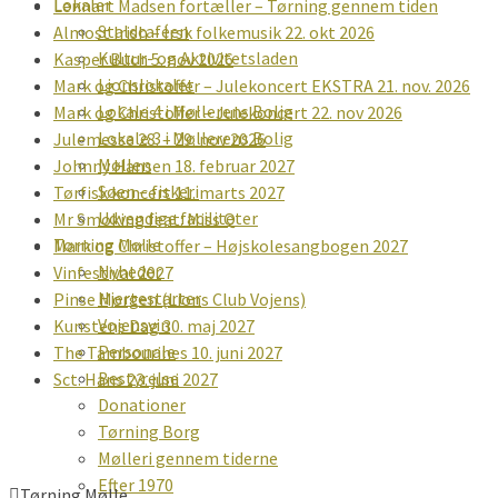
Lokaler
Lennart Madsen fortæller – Tørning gennem tiden
Staldcaféen
Almost Irish – Irsk folkemusik 22. okt 2026
Kultur- og Aktivitetsladen
Kasper Buch 5. nov 2026
Lionslokalet
Mark og Christoffer – Julekoncert EKSTRA 21. nov. 2026
Lokale 4 i Møllerens Bolig
Mark og Christoffer – Julekoncert 22. nov 2026
Lokale 3 i Møllerens Bolig
Julemesse 28. – 29. nov 2026
Møllen
Johnny Hansen 18. februar 2027
Søen – fiskeri
Tørfisk koncert 11. marts 2027
Udvendige faciliteter
Mr Smoking feat: Miss Q
Tørning Mølle
Mark og Christoffer – Højskolesangbogen 2027
Nyheder
Vinfestival 2027
Hjertestarter
Pinse Morgen (Lions Club Vojens)
Vojensvin
Kunstens Dag 30. maj 2027
Personale
The Tambourines 10. juni 2027
Bestyrelse
Sct. Hans 23. juni 2027
Donationer
Tørning Borg
Mølleri gennem tiderne
Efter 1970
Tørning Mølle