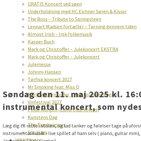
GRATIS Koncert ved søen
Underholdning med HC Eichner Søren & Kisser
The Boss – Tribute to Springsteen
Lennart Madsen fortæller – Tørning gennem tiden
Almost Irish – Irsk folkemusik
Kasper Buch
Mark og Christoffer – Julekoncert EKSTRA
Mark og Christoffer – Julekoncert
Julemesse
Johnny Hansen
Tørfisk koncert 2027
Mr Smoking feat: Miss Q
Søndag den 11. maj 2025 kl. 16:0
Mark og Christoffer – Højskolesangbogen
Vinfestival 2027
instrumental koncert, som nydes
Pinse Morgen (Lions Club Vojens)
Kunstens Dag
The Tambourines
Læg dig til rette i stolen, og lad tanker og følelser tage på ufo
Sct. Hans
instrumentalmusik - live spillet af ham selv ( piano, guitar mm),
Udstillinger
Jørgensen ( bas, slagtøj)