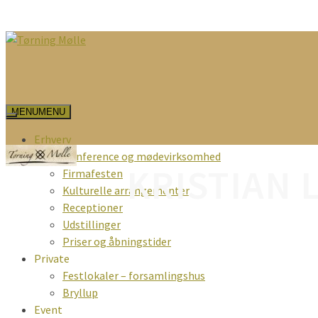
MENU
MENU
Erhverv
Konference og mødevirksomhed
KRISTIAN 
Firmafesten
Kulturelle arrangementer
Receptioner
Udstillinger
Priser og åbningstider
Private
Festlokaler – forsamlingshus
Bryllup
Event