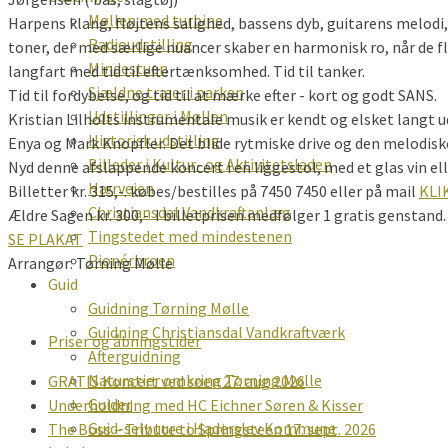
Møllen med turbine
Harpens klang, fløjtens salighed, bassens dyb, guitarens melod
Radioudstilling
toner, der med særlige nuancer skaber en harmonisk ro, når de f
Mindestuen
langfart med tid til eftertænksomhed. Tid til tanker.
Sjældne træer i parken
Tid til fordybelse, og tid til at mærke efter - kort og godt SANS.
Udstillinger i Møllen
Kristian Lilholts instrumentale musik er kendt og elsket lang
Historisk udstilling
Enya og Mark Knopfler. Det blide rytmiske drive og den melodiske
Billeder i Kultur- og Aktivitetsladen
Nyd denne afslappende koncert i en liggestol, med et glas vin el
Hærvejen
Billetter kr. 315,-. købes/bestilles på 7450 7450 eller på mail
KLI
Christiansdal Vandkraftanlæg
Ældre Sagen kr. 300,- I billetprisen medfølger 1 gratis genstand.
Tingstedet med mindestenen
SE PLAKAT
Pionérbroen
Arrangør: Tørning Mølle
Guid
Guidning Tørning Mølle
Guidning Christiansdal Vandkraftværk
Priser og åbningstider
Afterguidning
Naturstier omkring Tørning Mølle
GRATIS Koncert ved søen 27. aug 2026
Guider
Underholdning med HC Eichner Søren & Kisser
Guid-selv ture i Haderslev Kommune
The Boss – Tribute to Springsteen 17. sept. 2026