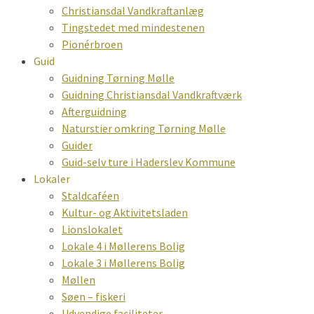
Christiansdal Vandkraftanlæg
Tingstedet med mindestenen
Pionérbroen
Guid
Guidning Tørning Mølle
Guidning Christiansdal Vandkraftværk
Afterguidning
Naturstier omkring Tørning Mølle
Guider
Guid-selv ture i Haderslev Kommune
Lokaler
Staldcaféen
Kultur- og Aktivitetsladen
Lionslokalet
Lokale 4 i Møllerens Bolig
Lokale 3 i Møllerens Bolig
Møllen
Søen – fiskeri
Udvendige faciliteter