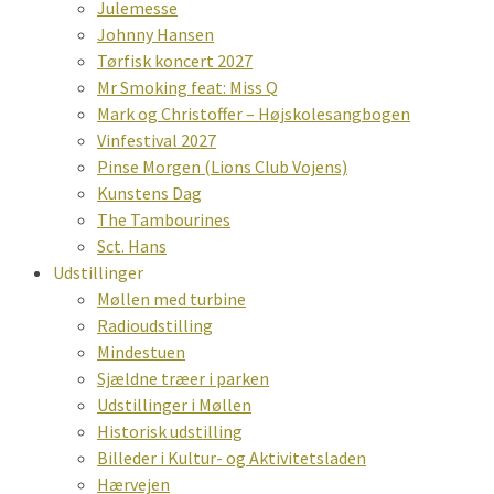
Julemesse
Johnny Hansen
Tørfisk koncert 2027
Mr Smoking feat: Miss Q
Mark og Christoffer – Højskolesangbogen
Vinfestival 2027
Pinse Morgen (Lions Club Vojens)
Kunstens Dag
The Tambourines
Sct. Hans
Udstillinger
Møllen med turbine
Radioudstilling
Mindestuen
Sjældne træer i parken
Udstillinger i Møllen
Historisk udstilling
Billeder i Kultur- og Aktivitetsladen
Hærvejen